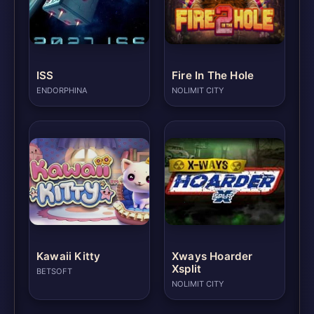
ISS
Fire In The Hole
ENDORPHINA
NOLIMIT CITY
Kawaii Kitty
Xways Hoarder
Xsplit
BETSOFT
NOLIMIT CITY