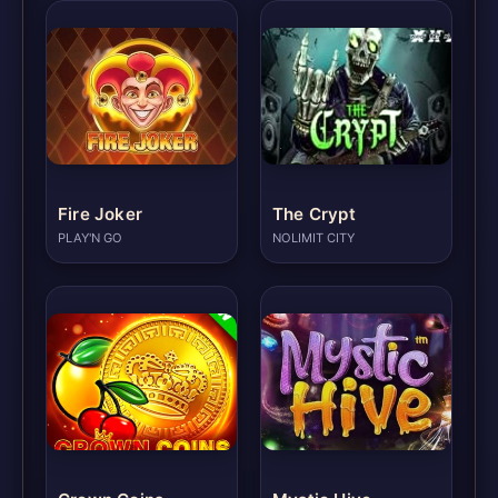
Fire Joker
The Crypt
PLAY'N GO
NOLIMIT CITY