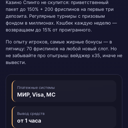
Казино Спинто не скупится: приветственный
пакет до 150% + 200 фриспинов на первые три
депозита. Регулярные турниры с призовым
фондом в миллионах. Кэшбек каждую неделю —
возвращаем до 15% от проигранного.
По опыту игроков, самые жирные бонусы — в
пятницу: 70 фриспинов на любой новый слот. Но
не забывайте про отыгрыш: вейджер x35, иначе не
вывести.
Платежные системы
МИР, Visa, MC
Вывод средств
от 1 часа