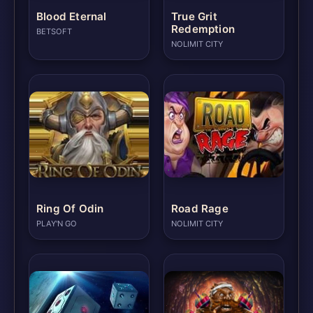
Blood Eternal
True Grit
Redemption
BETSOFT
NOLIMIT CITY
Ring Of Odin
Road Rage
PLAY'N GO
NOLIMIT CITY