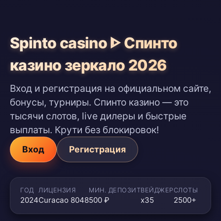
Spinto casino ᐈ Спинто
казино зеркало 2026
Вход и регистрация на официальном сайте,
бонусы, турниры. Спинто казино — это
тысячи слотов, live дилеры и быстрые
выплаты. Крути без блокировок!
Вход
Регистрация
ГОД
ЛИЦЕНЗИЯ
МИН. ДЕПОЗИТ
ВЕЙДЖЕР
СЛОТЫ
2024
Curacao 8048
500 ₽
x35
2500+