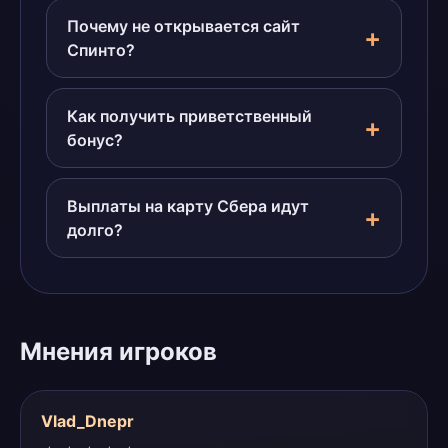
Почему не открывается сайт
Спинто?
Как получить приветственный
бонус?
Выплаты на карту Сбера идут
долго?
Мнения игроков
Vlad_Dnepr