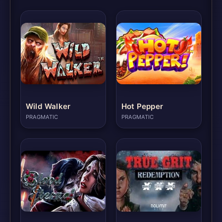
Wild Walker
Hot Pepper
PRAGMATIC
PRAGMATIC